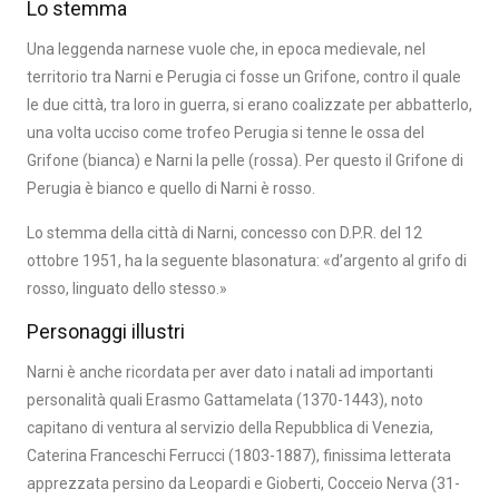
Lo stemma
Una leggenda narnese vuole che, in epoca medievale, nel
territorio tra Narni e Perugia ci fosse un Grifone, contro il quale
le due città, tra loro in guerra, si erano coalizzate per abbatterlo,
una volta ucciso come trofeo Perugia si tenne le ossa del
Grifone (bianca) e Narni la pelle (rossa). Per questo il Grifone di
Perugia è bianco e quello di Narni è rosso.
Lo stemma della città di Narni, concesso con D.P.R. del 12
ottobre 1951, ha la seguente blasonatura: «d’argento al grifo di
rosso, linguato dello stesso.»
Personaggi illustri
Narni è anche ricordata per aver dato i natali ad importanti
personalità quali Erasmo Gattamelata (1370-1443), noto
capitano di ventura al servizio della Repubblica di Venezia,
Caterina Franceschi Ferrucci (1803-1887), finissima letterata
apprezzata persino da Leopardi e Gioberti, Cocceio Nerva (31-