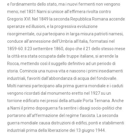
e l’ordinamento dello stato, ma i nuovi fermenti non vengono
meno; nel 1831 Narni si unisce all’effimera rivolta contro
Gregorio XVI. Nel 1849 la seconda Repubblica Romana accende
speranze ed illusioni, e la progressiva evoluzione
risorgimentale, cui partecipano in larga misura patrioti narnesi,
conduce all’annessione dell’Umbria all’italia, formatasi nel
1859-60. Il 23 settembre 1860, dopo che il 21 dello stesso mese
la città era stata occupata dalle truppe italiane, si arrende la
Rocca, mettendo così il suggello definitivo ad un periodo di
storia. Comincia una nuova vita e nascono i primi insediamenti
industriali, favoriti dall’abbondanza di acqua del fondovalle.
Molti narnesi partecipano alla prima guerra mondiale e i caduti
vengono ricordati dal monumento eretto nel 1927 su un
torrione edificato nei pressi della attuale Porta Ternana. Anche
a Narni il primo dopoguerra fa sentire i disagi socio-politici che
portarono all’affermazione del regime fascista. La seconda
guerra mondiale causa distruzioni di edifici, ponti e stabilimenti
industriali prima della liberazione dei 13 giugno 1944.