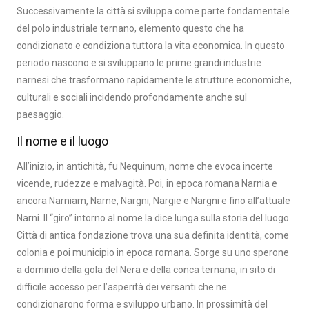
Successivamente la città si sviluppa come parte fondamentale
del polo industriale ternano, elemento questo che ha
condizionato e condiziona tuttora la vita economica. In questo
periodo nascono e si sviluppano le prime grandi industrie
narnesi che trasformano rapidamente le strutture economiche,
culturali e sociali incidendo profondamente anche sul
paesaggio.
Il nome e il luogo
All’inizio, in antichità, fu Nequinum, nome che evoca incerte
vicende, rudezze e malvagità. Poi, in epoca romana Narnia e
ancora Narniam, Narne, Nargni, Nargie e Nargni e fino all’attuale
Narni. Il “giro” intorno al nome la dice lunga sulla storia del luogo.
Città di antica fondazione trova una sua definita identità, come
colonia e poi municipio in epoca romana. Sorge su uno sperone
a dominio della gola del Nera e della conca ternana, in sito di
difficile accesso per l’asperità dei versanti che ne
condizionarono forma e sviluppo urbano. In prossimità del