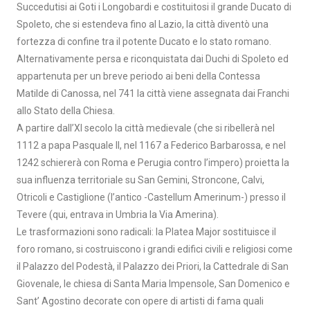
Succedutisi ai Goti i Longobardi e costituitosi il grande Ducato di
Spoleto, che si estendeva fino al Lazio, la città diventò una
fortezza di confine tra il potente Ducato e lo stato romano.
Alternativamente persa e riconquistata dai Duchi di Spoleto ed
appartenuta per un breve periodo ai beni della Contessa
Matilde di Canossa, nel 741 la città viene assegnata dai Franchi
allo Stato della Chiesa.
A partire dall’XI secolo la città medievale (che si ribellerà nel
1112 a papa Pasquale II, nel 1167 a Federico Barbarossa, e nel
1242 schiererà con Roma e Perugia contro l’impero) proietta la
sua influenza territoriale su San Gemini, Stroncone, Calvi,
Otricoli e Castiglione (l’antico -Castellum Amerinum-) presso il
Tevere (qui, entrava in Umbria la Via Amerina).
Le trasformazioni sono radicali: la Platea Major sostituisce il
foro romano, si costruiscono i grandi edifici civili e religiosi come
il Palazzo del Podestà, il Palazzo dei Priori, la Cattedrale di San
Giovenale, le chiesa di Santa Maria Impensole, San Domenico e
Sant’ Agostino decorate con opere di artisti di fama quali