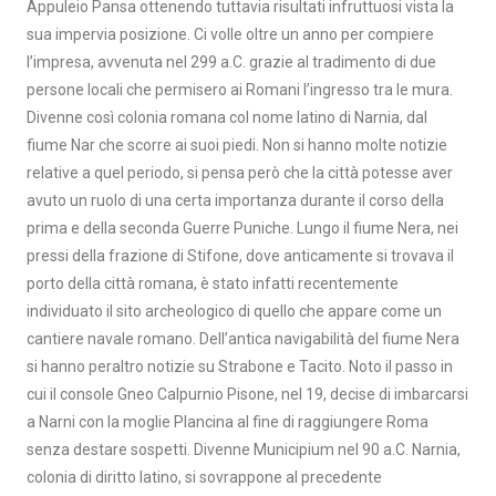
Appuleio Pansa ottenendo tuttavia risultati infruttuosi vista la
sua impervia posizione. Ci volle oltre un anno per compiere
l’impresa, avvenuta nel 299 a.C. grazie al tradimento di due
persone locali che permisero ai Romani l’ingresso tra le mura.
Divenne così colonia romana col nome latino di Narnia, dal
fiume Nar che scorre ai suoi piedi. Non si hanno molte notizie
relative a quel periodo, si pensa però che la città potesse aver
avuto un ruolo di una certa importanza durante il corso della
prima e della seconda Guerre Puniche. Lungo il fiume Nera, nei
pressi della frazione di Stifone, dove anticamente si trovava il
porto della città romana, è stato infatti recentemente
individuato il sito archeologico di quello che appare come un
cantiere navale romano. Dell’antica navigabilità del fiume Nera
si hanno peraltro notizie su Strabone e Tacito. Noto il passo in
cui il console Gneo Calpurnio Pisone, nel 19, decise di imbarcarsi
a Narni con la moglie Plancina al fine di raggiungere Roma
senza destare sospetti. Divenne Municipium nel 90 a.C. Narnia,
colonia di diritto latino, si sovrappone al precedente