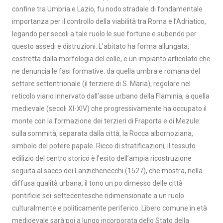
confine tra Umbria e Lazio, fu nodo stradale di fondamentale
importanza per il controllo della viabilità tra Roma e l’Adriatico,
legando per secoli a tale ruolo le sue fortune e subendo per
questo assedi e distruzioni. L’abitato ha forma allungata,
costretta dalla morfologia del colle, e un impianto articolato che
ne denuncia le fasi formative: da quella umbra e romana del
settore settentrionale (il terziere di S. Maria), regolare nel
reticolo viario innervato dall’asse urbano della Flaminia, a quella
medievale (secoli XI-XIV) che progressivamente ha occupato il
monte con la formazione dei terzieri di Fraporta e di Mezule:
sulla sommità, separata dalla città, la Rocca albornoziana,
simbolo del potere papale. Ricco di stratificazioni, il tessuto
edilizio del centro storico è l’esito dell’ampia ricostruzione
seguita al sacco dei Lanzichenecchi (1527), che mostra, nella
diffusa qualità urbana, il tono un po dimesso delle città
pontificie sei-settecentesche ridimensionate a un ruolo
culturalmente e politicamente periferico. Libero comune in età
medioevale sarà poi a lungo incorporata dello Stato della