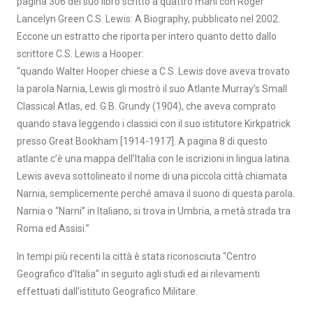
pagina 306 del suo libro scritto a quattro mani con Roger
Lancelyn Green C.S. Lewis: A Biography, pubblicato nel 2002.
Eccone un estratto che riporta per intero quanto detto dallo
scrittore C.S. Lewis a Hooper:
“quando Walter Hooper chiese a C.S. Lewis dove aveva trovato
la parola Narnia, Lewis gli mostrò il suo Atlante Murray’s Small
Classical Atlas, ed. G.B. Grundy (1904), che aveva comprato
quando stava leggendo i classici con il suo istitutore Kirkpatrick
presso Great Bookham [1914-1917]. A pagina 8 di questo
atlante c’è una mappa dell’Italia con le iscrizioni in lingua latina.
Lewis aveva sottolineato il nome di una piccola città chiamata
Narnia, semplicemente perché amava il suono di questa parola.
Narnia o “Narni” in Italiano, si trova in Umbria, a metà strada tra
Roma ed Assisi.”
In tempi più recenti la città è stata riconosciuta “Centro
Geografico d’Italia” in seguito agli studi ed ai rilevamenti
effettuati dall’istituto Geografico Militare.