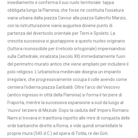
insediamento e conferma il suo ruolo territoriale: tappa
obbligata lungo la Flaminia, che forse ne costituita l’ossatura
viaria urbana dalla piazza Cavour alla piazza Galeotto Marzio,
con la ristrutturazione viaria augustea diviene punto di
partenza del diverticolo orientale per Terni e Spoleto. La
crescita successiva si giustappone a questo nucleo originario
(tuttora riconoscibile per il reticolo ortogonale) imperniandosi
sulla Cattedrale, innalzata (secolo XII) immediatamente fuori
del perimetro murato antico che viene ampliato per includere il
polo religioso. L’urbanistica medievale disegna un impianto
irregolare, che progressivamente occupa il colle avendo come
cerniera l’odierna piazza Garibaldi. Oltre l’arco del Vescovo
(antico ingresso in città della Flaminia) si forma il terziere di
Fraporta, mentre la successiva espansione a sud da luogo al
‘nuovo’ terziere di Mezule. Dopo la caduta dell’ Impero Romano
Narni si trovava in traiettoria rispetto alle mire di conquista delle
orde barbariche dirette a Roma, e vide quindi smantellate le
proprie mura (545 d.C.) ad opera di Totila, re dei Goti.