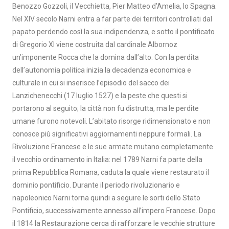
Benozzo Gozzoli, il Vecchietta, Pier Matteo d’Amelia, lo Spagna.
Nel XIV secolo Narni entra a far parte dei territori controllati dal
papato perdendo così la sua indipendenza, e sotto il pontificato
di Gregorio XI viene costruita dal cardinale Albornoz
un’imponente Rocca che la domina dall’alto. Con la perdita
dell’autonomia politica inizia la decadenza economica e
culturale in cui si inserisce l’episodio del sacco dei
Lanzichenecchi (17 luglio 1527) e la peste che questi si
portarono al seguito; la città non fu distrutta, ma le perdite
umane furono notevoli. L’abitato risorge ridimensionato e non
conosce più significativi aggiornamenti neppure formali. La
Rivoluzione Francese e le sue armate mutano completamente
il vecchio ordinamento in Italia: nel 1789 Narni fa parte della
prima Repubblica Romana, caduta la quale viene restaurato il
dominio pontificio. Durante il periodo rivoluzionario e
napoleonico Narni torna quindi a seguire le sorti dello Stato
Pontificio, successivamente annesso all’impero Francese. Dopo
il 1814 la Restaurazione cerca di rafforzare le vecchie strutture