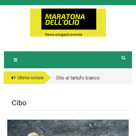
Skip
to
M
Notizie Turistiche ed Enogastronomiche
ARATONA DELL'OLIO
content
Olio al tartufo bianco:
Ultime notizie
l’essenza raffinata
nella cucina gourmet
Cibo