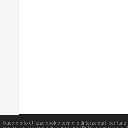
Questo sito utilizza cookie tecnici e di terze parti per fun
Copyright © All rights reserved - Contatti:
info@deegita.c
vedere quali cookie utilizziamo leggi l'informativa estesa. N