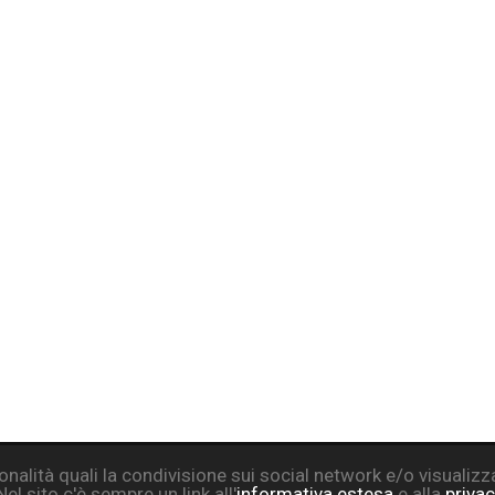
zionalità quali la condivisione sui social network e/o visualiz
om
Privacy Policy
Cookie Poli
el sito c'è sempre un link all'
informativa estesa
e alla
privac