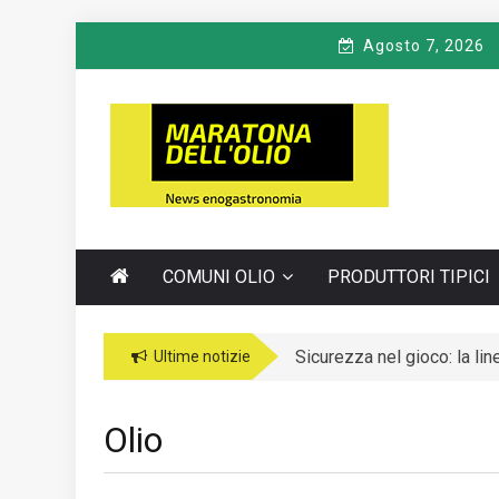
Skip
Agosto 7, 2026
to
content
M
Notizie Turistiche ed Enogastronomiche
ARATONA
DELL'OLIO
COMUNI OLIO
PRODUTTORI TIPICI
Sicurezza nel gioco: la li
Ultime notizie
Olio