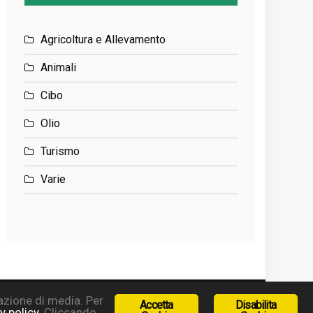
Agricoltura e Allevamento
Animali
Cibo
Olio
Turismo
Varie
zazione di media. Per
cy
Accetta
Disabilita
y policy
. Cliccando