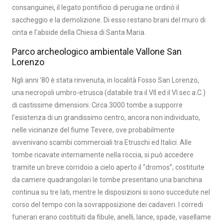
consanguinei, il legato pontificio di perugia ne ordinò il
saccheggio e la demolizione. Di esso restano brani del muro di
cinta e l’abside della Chiesa di Santa Maria.
Parco archeologico ambientale Vallone San
Lorenzo
Ngli anni ’80 è stata rinvenuta, in località Fosso San Lorenzo,
una necropoli umbro-etrusca (databile tra il VII ed il VI sec a.C.)
di castissime dimensioni. Circa 3000 tombe a supporre
l’esistenza di un grandissimo centro, ancora non individuato,
nelle vicinanze del fiume Tevere, ove probabilmente
avvenivano scambi commerciali tra Etruschi ed Italici. Alle
tombe ricavate internamente nella roccia, si può accedere
tramite un breve corridoio a cielo aperto il “dromos”; costituite
da camere quadrangolari le tombe presentano una banchina
continua su tre lati, mentre le disposizioni si sono succedute nel
corso del tempo con la sovrapposizione dei cadaveri. I corredi
funerari erano costituiti da fibule, anelli, lance, spade, vasellame