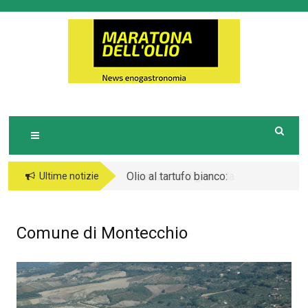
Skip
to
M
Notizie Turistiche ed Enogastronomiche
ARATONA DELL'OLIO
content
Olio al tartufo bianco:
Sicurezza nel gioco: la
Ultime notizie
l’essenza raffinata
linea comune degli
nella cucina gourmet
operatori in Europa
Comune di Montecchio