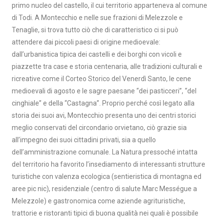
primo nucleo del castello, il cui territorio apparteneva al comune
di Todi. A Montecchio e nelle sue frazioni di Melezzole e
Tenaglie, si trova tutto ciò che di caratteristico ci si può
attendere dai piccoli paesi di origine medioevale:
dall’urbanistica tipica dei castelli e dei borghi con vicoli e
piazzette tra case e storia centenaria, alle tradizioni culturali e
ricreative come il Corteo Storico del Venerdì Santo, le cene
medioevali di agosto e le sagre paesane “dei pasticceri”, “del
cinghiale” e della “Castagna”. Proprio perché così legato alla
storia dei suoi avi, Montecchio presenta uno dei centri storici
meglio conservati del circondario orvietano, ciò grazie sia
all’impegno dei suoi cittadini privati, sia a quello
dell’amministrazione comunale. La Natura pressoché intatta
del territorio ha favorito l’insediamento di interessanti strutture
turistiche con valenza ecologica (sentieristica di montagna ed
aree pic nic), residenziale (centro di salute Marc Mességue a
Melezzole) e gastronomica come aziende agrituristiche,
trattorie e ristoranti tipici di buona qualità nei quali è possibile