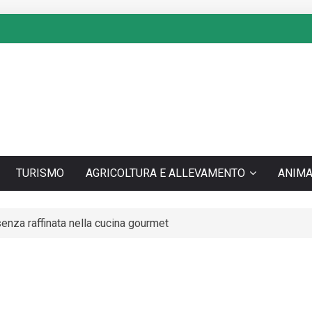
TURISMO
AGRICOLTURA E ALLEVAMENTO
ANIMA
ssenza raffinata nella cucina gourmet
nea comune degli operatori in Europa