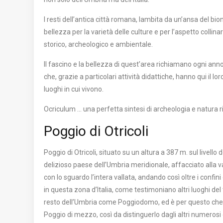
I resti dell’antica città romana, lambita da un’ansa del bi
bellezza per la varietà delle culture e per l’aspetto colli
storico, archeologico e ambientale.
Il fascino e la bellezza di quest’area richiamano ogni anno
che, grazie a particolari attività didattiche, hanno qui il lo
luoghi in cui vivono.
Ocriculum … una perfetta sintesi di archeologia e natura 
Poggio di Otricoli
Poggio di Otricoli, situato su un altura a 387 m. sul livell
delizioso paese dell’Umbria meridionale, affacciato alla va
con lo sguardo l’intera vallata, andando così oltre i confin
in questa zona d’Italia, come testimoniano altri luoghi del
resto dell’Umbria come Poggiodomo, ed è per questo che i
Poggio di mezzo, così da distinguerlo dagli altri numerosi