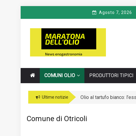
Skip
Agosto 7, 2026
to
content
M
Notizie Turistiche ed Enogastronomiche
ARATONA
DELL'OLIO
COMUNI OLIO
PRODUTTORI TIPICI
Olio al tartufo bianco: l’e
Sicurezza nel gioco: la li
Ultime notizie
Comune di Otricoli