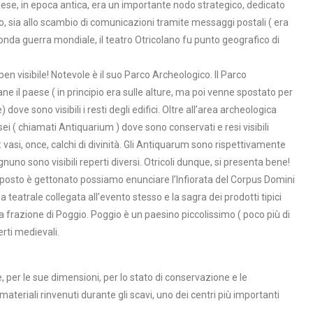
 paese, in epoca antica, era un importante nodo strategico, dedicato
oro, sia allo scambio di comunicazioni tramite messaggi postali ( era
onda guerra mondiale, il teatro Otricolano fu punto geografico di
ben visibile! Notevole è il suo Parco Archeologico. Il Parco
ne il paese ( in principio era sulle alture, ma poi venne spostato per
ove sono visibili i resti degli edifici. Oltre all’area archeologica
sei ( chiamati Antiquarium ) dove sono conservati e resi visibili
: vasi, once, calchi di divinità. Gli Antiquarum sono rispettivamente
uno sono visibili reperti diversi. Otricoli dunque, si presenta bene!
l posto è gettonato possiamo enunciare l’Infiorata del Corpus Domini
a teatrale collegata all’evento stesso e la sagra dei prodotti tipici
ina frazione di Poggio. Poggio è un paesino piccolissimo ( poco più di
rti medievali.
per le sue dimensioni, per lo stato di conservazione e le
ateriali rinvenuti durante gli scavi, uno dei centri più importanti