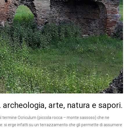
i… archeologia, arte, natura e sapori.
al termine Ocriculum (piccola rocca – monte sassoso) che ne
le: si erge infatti su un terrazzamento che gli permette di assumere