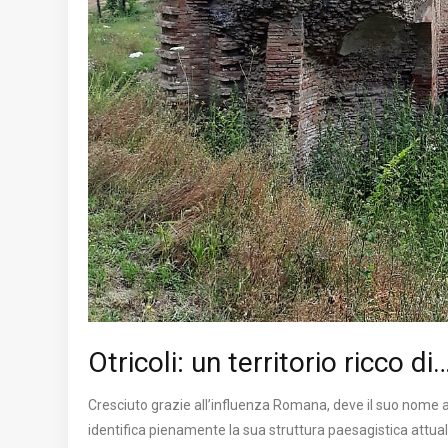
Otricoli: un territorio ricco d
Cresciuto grazie all’influenza Romana, deve il suo nome 
identifica pienamente la sua struttura paesagistica attua