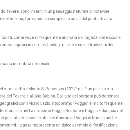
ondo Tevere, sono inseriti in un paesaggio naturale di notevole
nare del terreno, formando un complesso unico dal punto di vista
 turisti, come voi, e di frequente è animata dai ragazzi delle scuole
ro primo approccio con l’archeologia, l’arte e con le tradizioni dei
rimasta immutata nei secoli.
o del mare, sotto il Monte S. Pancrazio (1027 m.), è un piccolo ma
lle del Tevere e all’alta Sabina. Dall’alto del borgo si può dominare
i geografici con il vicino Lazio. Il toponimo “Poggio” è molto frequente
 territorio sia nel Lazio, come Poggio Bustone e Poggio Fidoni, sia nel
n passato era conosciuto con il nome di Poggio di Narni o anche
 omonimi. Il paese rappresenta un tipico esempio di fortificazione