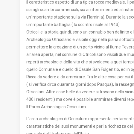
il caratteristico aspetto di una tipica rocca medievale. Il
sia agli scambi commerciali, sia ai rifornimenti ed al rist
un’importante stazione sulla via Flaminia). Durante la sec
un’importante battaglia ( lo scontro risale al 1943).
Otricoli e la storia quindi, sono un connubio ben definito e 
Archeologico Otricolano è visibile oggi nella piana sottosta
permettere la creazione di un porto vicino al fiume Tevere) d
all’area aperta, nel comune di Otricoli sono visibili due mu
reperti archeologici della vita che si svolgeva a quei tempi
quello Comunale e quello di Casale San Fulgenzio, ed in ogn
Ricca da vedere e da ammirare. Tra le altre cose per cui i
( si verifica circa quaranta giorni dopo Pasqua), la rassegn
Otricolani. Altre cose belle da vedere si trovano nella vic
400 i residenti ) ma dove è possibile ammirare diversi repe
Il Parco Archeologico Ocriculum
L’area archeologica di Ocriculum rappresenta certamente, 
caratteristiche dei suoi monumenti e per la ricchezza dei m
non solo dell’Umbria ma dell’Italia.