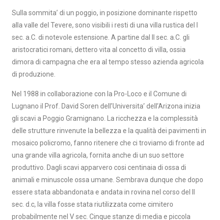
Sulla sommita’ di un poggio, in posizione dominante rispetto
alla valle del Tevere, sono visibili i resti di una villa rustica del I
sec. a.C. di notevole estensione. A partine dal II sec. a.C. gli
aristocratici romani, dettero vita al concetto di villa, ossia
dimora di campagna che era al tempo stesso azienda agricola
di produzione.
Nel 1988 in collaborazione con la Pro-Loco e il Comune di
Lugnano il Prof. David Soren dell’Universita’ dell’Arizona inizia
gli scavi a Poggio Gramignano. La ricchezza e la complessità
delle strutture rinvenute la bellezza e la qualità dei pavimenti in
mosaico policromo, fanno ritenere che ci troviamo di fronte ad
una grande villa agricola, fornita anche di un suo settore
produttivo. Dagli scavi apparvero cosi centinaia di ossa di
animali e minuscole ossa umane. Sembrava dunque che dopo
essere stata abbandonata e andata in rovina nel corso del II
sec. d.c, la villa fosse stata riutilizzata come cimitero
probabilmente nel V sec. Cinque stanze di media e piccola