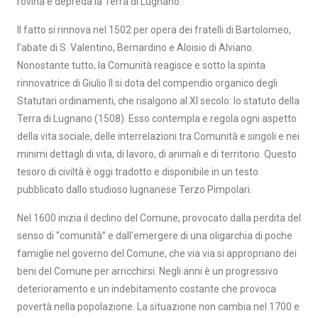
rovina e depreda la Terra di Lugnano.
Il fatto si rinnova nel 1502 per opera dei fratelli di Bartolomeo,
l’abate di S. Valentino, Bernardino e Aloisio di Alviano.
Nonostante tutto, la Comunità reagisce e sotto la spinta
rinnovatrice di Giulio II si dota del compendio organico degli
Statutari ordinamenti, che risalgono al XI secolo: lo statuto della
Terra di Lugnano (1508). Esso contempla e regola ogni aspetto
della vita sociale, delle interrelazioni tra Comunità e singoli e nei
minimi dettagli di vita, di lavoro, di animali e di territorio. Questo
tesoro di civiltà è oggi tradotto e disponibile in un testo
pubblicato dallo studioso lugnanese Terzo Pimpolari.
Nel 1600 inizia il declino del Comune, provocato dalla perdita del
senso di “comunità” e dall’emergere di una oligarchia di poche
famiglie nel governo del Comune, che via via si appropriano dei
beni del Comune per arricchirsi. Negli anni è un progressivo
deterioramento e un indebitamento costante che provoca
povertà nella popolazione. La situazione non cambia nel 1700 e