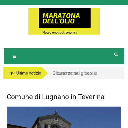
Skip
to
M
Notizie Turistiche ed Enogastronomiche
ARATONA DELL'OLIO
content
Sicurezza nel gioco: la
Ultime notizie
linea comune degli
operatori in Europa
Comune di Lugnano in Teverina