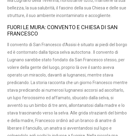
Ma Lugnano della Teverina, nonostante tutto, mantiene la sua
bellezza, la sua salubrità, il fascino della sua Chiesa e delle sue
strutture, il suo ambiente incontaminato e accogliente.
FUORI LE MURA: CONVENTO E CHIESA DI SAN
FRANCESCO
Il convento di San Francesco d’Assisi è situato ai piedi del borgo
ed è contornato dalla tipica selva autoctona . Il convento di
Lugnano sarebbe stato fondato da San Francesco stesso, per
volere della gente del luogo, proprio là ove il santo aveva
operato un miracolo, davanti ai lugnanesi, mentre stava
predicando. La storia racconta che un giorno Francesco mentre
stava predicando ai numerosi lugnanesi accorsi ad ascoltarlo,
un lupo ferocissimo ed affamato, sbucato dalla selva, si
avventò su un bimbo di tre anni, allontanatosi dalla madre e lo
stava trascinando verso la selva. Alle grida strazianti del bimbo
e della madre, Francesco ordinò ad un branco di anatre di
liberare il fanciullo, un anatra si avventandosi sul lupo e
colpendolo agli occhi lo indusse a fuggire. Nella piccola ma