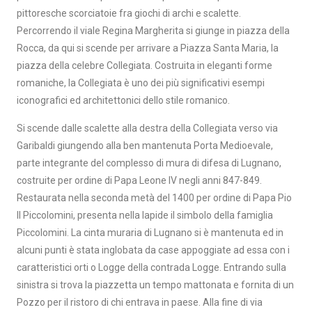
pittoresche scorciatoie fra giochi di archi e scalette.
Percorrendo il viale Regina Margherita si giunge in piazza della
Rocca, da qui si scende per arrivare a Piazza Santa Maria, la
piazza della celebre Collegiata. Costruita in eleganti forme
romaniche, la Collegiata è uno dei più significativi esempi
iconografici ed architettonici dello stile romanico.
Si scende dalle scalette alla destra della Collegiata verso via
Garibaldi giungendo alla ben mantenuta Porta Medioevale,
parte integrante del complesso di mura di difesa di Lugnano,
costruite per ordine di Papa Leone IV negli anni 847-849.
Restaurata nella seconda metà del 1400 per ordine di Papa Pio
II Piccolomini, presenta nella lapide il simbolo della famiglia
Piccolomini. La cinta muraria di Lugnano si è mantenuta ed in
alcuni punti è stata inglobata da case appoggiate ad essa con i
caratteristici orti o Logge della contrada Logge. Entrando sulla
sinistra si trova la piazzetta un tempo mattonata e fornita di un
Pozzo per il ristoro di chi entrava in paese. Alla fine di via