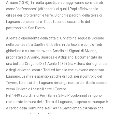
Alviano (1370). In realtà questi personaggi vanno considerati
come “defensores” (difensori), ai quali i Papi affidavano la
difesa dei loro territori e terre. Signori e padroni della terra di
Lugnano sono sempre i Papi, facendo essa parte del
patrimonio di San Pietro.
Alleata o dipendente della città di Orvieto ne segue le vicende
nella contesa tra Guelfi e Ghibellini, in particolare contro Todi
ghibellina a cui sottostavano Amelia e i Signori di Alviano,
proprietari di Alviano, Guardea e Attigliano. Documentata da
una bolla di Gregorio IX (1 Aprile 1239) è la vittoria dei lugnanesi
e degli orvietani contro Todi ed Amelia che avevano assaltato
Lugnano. Le mire espansionistiche di Todi, per il controllo del
Tevere, fanno si che Lugnano rimanga isolato con il solo sbocco
verso Orvieto e i castelli oltre il Tevere.
Nel 1449 su ordine di Pio II (Enea Silvio Piccolomini) vengono
restaurate le mura della Terra di Lugnano, la spesa comunque è
a carico della Comunità. Nel 1497 è Bartolomeo d’Alviano che