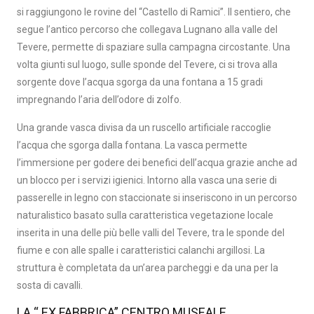
si raggiungono le rovine del “Castello di Ramici”. Il sentiero, che
segue l’antico percorso che collegava Lugnano alla valle del
Tevere, permette di spaziare sulla campagna circostante. Una
volta giunti sul luogo, sulle sponde del Tevere, ci si trova alla
sorgente dove l’acqua sgorga da una fontana a 15 gradi
impregnando l’aria dell’odore di zolfo.
Una grande vasca divisa da un ruscello artificiale raccoglie
l’acqua che sgorga dalla fontana. La vasca permette
l’immersione per godere dei benefici dell’acqua grazie anche ad
un blocco per i servizi igienici. Intorno alla vasca una serie di
passerelle in legno con staccionate si inseriscono in un percorso
naturalistico basato sulla caratteristica vegetazione locale
inserita in una delle più belle valli del Tevere, tra le sponde del
fiume e con alle spalle i caratteristici calanchi argillosi. La
struttura è completata da un’area parcheggi e da una per la
sosta di cavalli.
LA “ EX FABBRICA” CENTRO MUSEALE