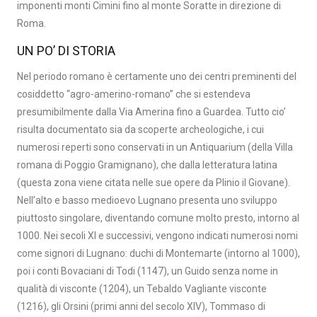
imponenti monti Cimini fino al monte Soratte in direzione di
Roma.
UN PO’ DI STORIA
Nel periodo romano è certamente uno dei centri preminenti del
cosiddetto “agro-amerino-romano” che si estendeva
presumibilmente dalla Via Amerina fino a Guardea. Tutto cio’
risulta documentato sia da scoperte archeologiche, i cui
numerosi reperti sono conservati in un Antiquarium (della Villa
romana di Poggio Gramignano), che dalla letteratura latina
(questa zona viene citata nelle sue opere da Plinio il Giovane).
Nell’alto e basso medioevo Lugnano presenta uno sviluppo
piuttosto singolare, diventando comune molto presto, intorno al
1000. Nei secoli XI e successivi, vengono indicati numerosi nomi
come signori di Lugnano: duchi di Montemarte (intorno al 1000),
poi i conti Bovaciani di Todi (1147), un Guido senza nome in
qualità di visconte (1204), un Tebaldo Vagliante visconte
(1216), gli Orsini (primi anni del secolo XIV), Tommaso di