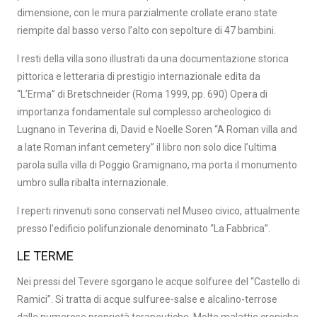
dimensione, con le mura parzialmente crollate erano state
riempite dal basso verso l’alto con sepolture di 47 bambini.
I resti della villa sono illustrati da una documentazione storica
pittorica e letteraria di prestigio internazionale edita da
“L’Erma” di Bretschneider (Roma 1999, pp. 690) Opera di
importanza fondamentale sul complesso archeologico di
Lugnano in Teverina di, David e Noelle Soren “A Roman villa and
a late Roman infant cemetery” il libro non solo dice l’ultima
parola sulla villa di Poggio Gramignano, ma porta il monumento
umbro sulla ribalta internazionale.
I reperti rinvenuti sono conservati nel Museo civico, attualmente
presso l’edificio polifunzionale denominato “La Fabbrica”.
LE TERME
Nei pressi del Tevere sgorgano le acque solfuree del “Castello di
Ramici”. Si tratta di acque sulfuree-salse e alcalino-terrose