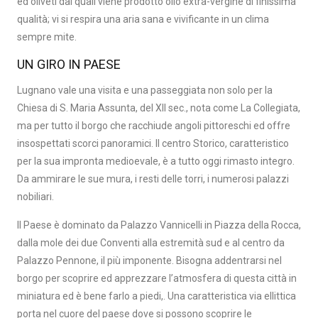
ed oliveti dai quali viene prodotto olio extra-vergine di finissima
qualità; vi si respira una aria sana e vivificante in un clima
sempre mite.
UN GIRO IN PAESE
Lugnano vale una visita e una passeggiata non solo per la
Chiesa di S. Maria Assunta, del XII sec., nota come La Collegiata,
ma per tutto il borgo che racchiude angoli pittoreschi ed offre
insospettati scorci panoramici. II centro Storico, caratteristico
per la sua impronta medioevale, è a tutto oggi rimasto integro.
Da ammirare le sue mura, i resti delle torri, i numerosi palazzi
nobiliari.
Il Paese è dominato da Palazzo Vannicelli in Piazza della Rocca,
dalla mole dei due Conventi alla estremità sud e al centro da
Palazzo Pennone, il più imponente. Bisogna addentrarsi nel
borgo per scoprire ed apprezzare l’atmosfera di questa città in
miniatura ed è bene farlo a piedi,. Una caratteristica via ellittica
porta nel cuore del paese dove si possono scoprire le