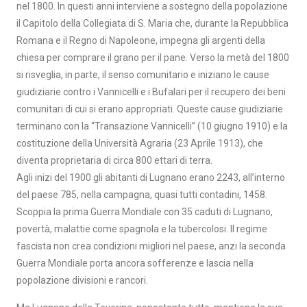
nel 1800. In questi anni interviene a sostegno della popolazione
il Capitolo della Collegiata di S. Maria che, durante la Repubblica
Romana e il Regno di Napoleone, impegna gli argenti della
chiesa per comprare il grano per il pane. Verso la metà del 1800
si risveglia, in parte, il senso comunitario e iniziano le cause
giudiziarie contro i Vannicelli e i Bufalari per il recupero dei beni
comunitari di cui si erano appropriati. Queste cause giudiziarie
terminano con la “Transazione Vannicelli” (10 giugno 1910) e la
costituzione della Università Agraria (23 Aprile 1913), che
diventa proprietaria di circa 800 ettari di terra.
Agli inizi del 1900 gli abitanti di Lugnano erano 2243, all’interno
del paese 785, nella campagna, quasi tutti contadini, 1458.
Scoppia la prima Guerra Mondiale con 35 caduti di Lugnano,
povertà, malattie come spagnola e la tubercolosi. Il regime
fascista non crea condizioni migliori nel paese, anzi la seconda
Guerra Mondiale porta ancora sofferenze e lascia nella
popolazione divisioni e rancori.